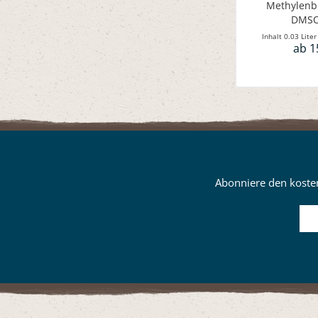
Methylenb
DMSO
Inhalt
0.03 Lite
ab 1
Abonniere den kosten