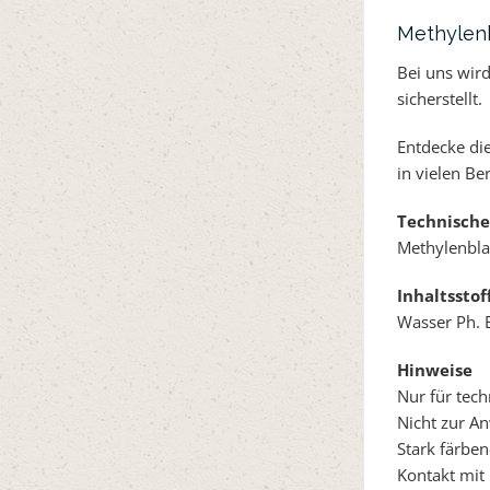
Methylen
Bei uns wir
sicherstellt.
Entdecke di
in vielen Be
Technische
Methylenblau
Inhaltsstof
Wasser Ph. 
Hinweise
Nur für tec
Nicht zur A
Stark färbe
Kontakt mit