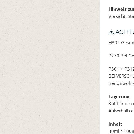
Hinweis z
Vorsicht! St
⚠️ ACH
H302 Gesund
P270 Bei Ge
P301 + P31
BEI VERSCH
Bei Unwohl
Lagerung
Kühl, trocke
Außerhalb d
Inhalt
30ml / 100