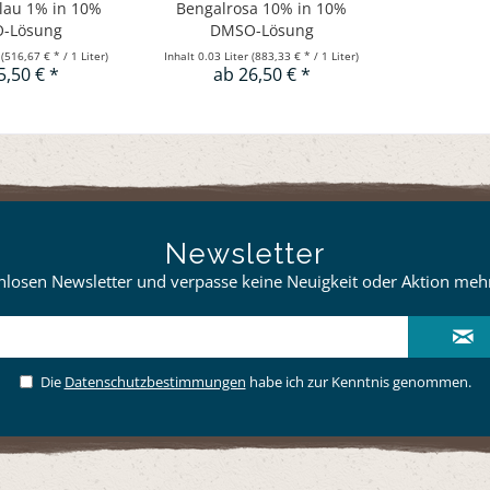
lau 1% in 10%
Bengalrosa 10% in 10%
-Lösung
DMSO-Lösung
r
(516,67 € * / 1 Liter)
Inhalt
0.03 Liter
(883,33 € * / 1 Liter)
5,50 € *
ab 26,50 € *
Newsletter
losen Newsletter und verpasse keine Neuigkeit oder Aktion mehr 
Die
Datenschutzbestimmungen
habe ich zur Kenntnis genommen.