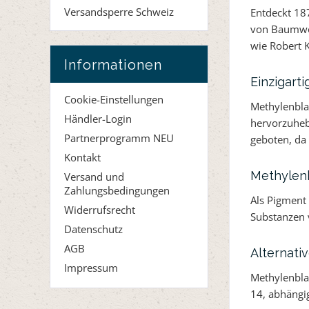
Versandsperre Schweiz
Entdeckt 18
von Baumwol
wie Robert 
Informationen
Einzigart
Cookie-Einstellungen
Methylenblau
Händler-Login
hervorzuhebe
Partnerprogramm NEU
geboten, da 
Kontakt
Methylenb
Versand und
Zahlungsbedingungen
Als Pigment 
Widerrufsrecht
Substanzen v
Datenschutz
AGB
Alternati
Impressum
Methylenblau
14, abhängi