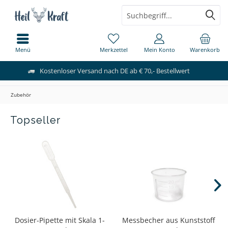
Menü
Merkzettel
Mein Konto
Warenkorb
Kostenloser Versand nach DE ab € 70,- Bestellwert
Zubehör
Topseller
Dosier-Pipette mit Skala 1-
Messbecher aus Kunststoff