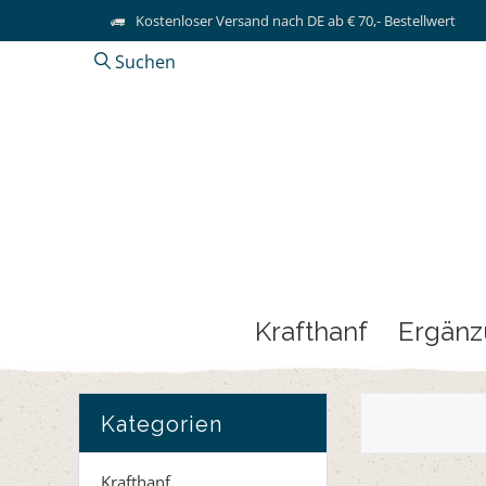
Kostenloser Versand nach DE ab € 70,- Bestellwert
Suchen
Krafthanf
Ergän
Kategorien
Krafthanf