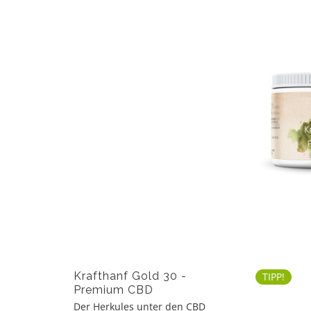
Krafthanf Gold 30 -
TIPP!
Premium CBD
Vollspektrum Hanf-Extrakt
Der Herkules unter den CBD