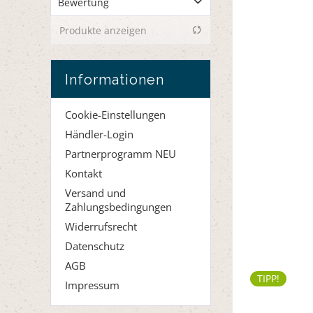
Bewertung
von
bis
0,10 €
152,50 €
Produkte anzeigen
& mehr
& mehr
& mehr
Informationen
& mehr
Cookie-Einstellungen
Händler-Login
Partnerprogramm NEU
Kontakt
Versand und
Zahlungsbedingungen
Widerrufsrecht
Datenschutz
AGB
TIPP!
Impressum