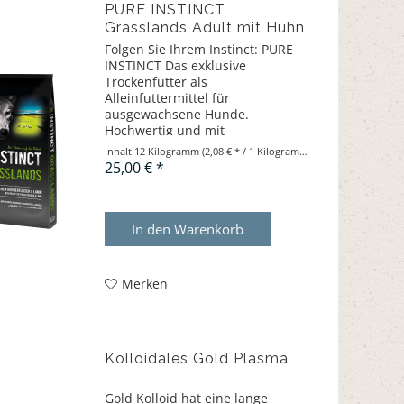
PURE INSTINCT
Grasslands Adult mit Huhn
und Lamm - Futterspende
Folgen Sie Ihrem Instinct: PURE
INSTINCT Das exklusive
Trockenfutter als
Alleinfuttermittel für
ausgewachsene Hunde.
Hochwertig und mit
ursprünglichen Zutaten.
Inhalt
12 Kilogramm
(2,08 € * / 1 Kilogramm)
25,00 € *
In den
Warenkorb
Merken
Kolloidales Gold Plasma
Gold Kolloid hat eine lange