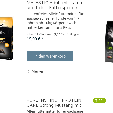
MAJESTIC Adult mit Lamm
und Reis - Futterspende
Glutenfreies Alleinfuttermittel für
ausgewachsene Hunde von 1-7
Jahren ab 10kg Körpergewicht
mit lecker Lamm uns Reis.
Inhalt
12 Kilogramm
(1,25 € * / 1 Kilogramm)
15,00 € *
In den
Warenkorb
Merken
PURE INSTINCT PROTEIN
TIPP!
CARE Strong Mustang mit
Pferd und Kartoffeln...
Alleinfuttermittel für erwachsene