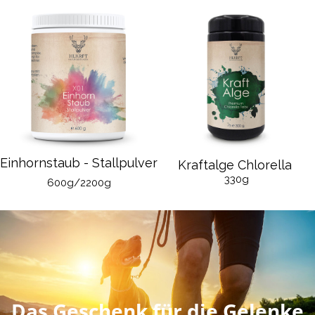
Einhornstaub - Stallpulver
Kraftalge Chlorella 
330g
600g/2200g
Das Geschenk für die Gelenke